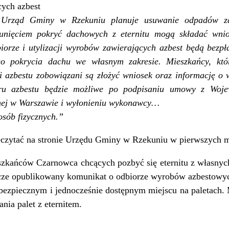
cych azbest
 Urząd Gminy w Rzekuniu planuje usuwanie odpadów za
sunięciem pokryć dachowych z eternitu mogą składać wni
orze i utylizacji wyrobów zawierających azbest będą bezpła
go pokrycia dachu we własnym zakresie. Mieszkańcy, któr
ji azbestu zobowiązani są złożyć wniosek oraz informację o
oru azbestu będzie możliwe po podpisaniu umowy z Woj
nej w Warszawie i wyłonieniu wykonawcy…
osób fizycznych.”
czytać na stronie Urzędu Gminy w Rzekuniu w pierwszych m
zkańców Czarnowca chcących pozbyć się eternitu z własnych
szcze opublikowany komunikat o odbiorze wyrobów azbestowy
 bezpiecznym i jednocześnie dostępnym miejscu na paletach. M
nia palet z eternitem.