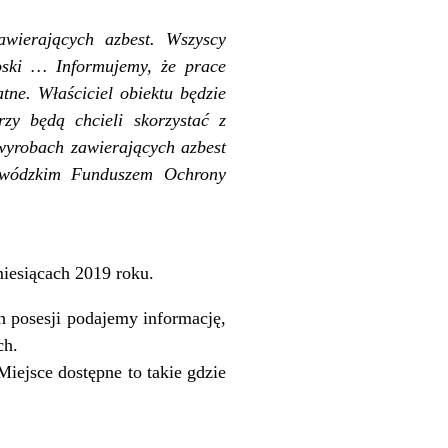
wierających azbest. Wszyscy
oski … Informujemy, że prace
tne. Właściciel obiektu będzie
zy będą chcieli skorzystać z
 wyrobach zawierających azbest
ewódzkim Funduszem Ochrony
iesiącach 2019 roku.
 posesji podajemy informację,
ch.
iejsce dostępne to takie gdzie