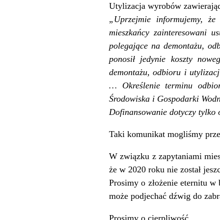
Utylizacja wyrobów zawierają
„Uprzejmie informujemy, że
mieszkańcy zainteresowani u
polegające na demontażu, odbi
ponosił jedynie koszty nowe
demontażu, odbioru i utylizac
… Określenie terminu odbi
Środowiska i Gospodarki Wod
Dofinansowanie dotyczy tylko 
Taki komunikat mogliśmy prze
W związku z zapytaniami mies
że w 2020 roku nie został je
Prosimy o złożenie eternitu w
może podjechać dźwig do zabra
Prosimy o cierpliwość …