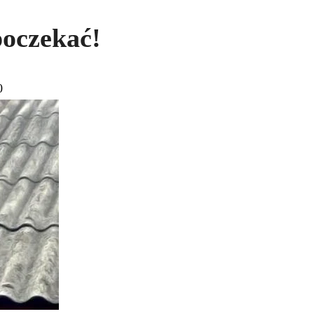
poczekać!
0