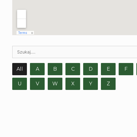
All
A
B
C
D
E
F
U
V
W
X
Y
Z