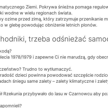
imatycznego Ziemi. Pokrywa śnieżna pomaga regulow
iki wodne w wielu regionach świata.
wy ozime przed zimą, który zatrzymuje przenikanie mro
ko w glebę powodując obniżenie letnich plonów.
chodniki, trzeba odśnieżać samo
zkodą?
lecia 1978/1979 i zapewne Ci nie marudzą, gdy obecn
eczeństwo? Trudno to wytłumaczyć.
a radość dzieci powinna powodować szczęście rodzic
ch śniegu same zalety – zalety klimatyczne i zalet
pół Rzekunia przybywało do lasu w Czarnowcu aby po
zapomnieli?