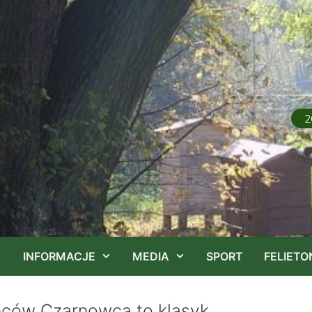
2
INFORMACJE
MEDIA
SPORT
FELIETO
ńców Czarnowca to klasyk.