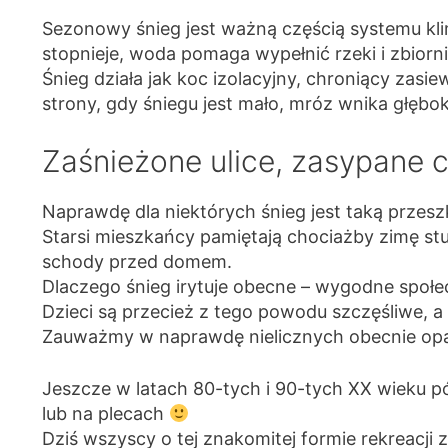
Sezonowy śnieg jest ważną częścią systemu kl
stopnieje, woda pomaga wypełnić rzeki i zbiorn
Śnieg działa jak koc izolacyjny, chroniący zasie
strony, gdy śniegu jest mało, mróz wnika głębo
Zaśnieżone ulice, zasypane 
Naprawdę dla niektórych śnieg jest taką przes
Starsi mieszkańcy pamiętają chociażby zimę stu
schody przed domem.
Dlaczego śnieg irytuje obecne – wygodne społ
Dzieci są przecież z tego powodu szczęśliwe, 
Zauważmy w naprawdę nielicznych obecnie opada
Jeszcze w latach 80-tych i 90-tych XX wieku 
lub na plecach
Dziś wszyscy o tej znakomitej formie rekreacji 