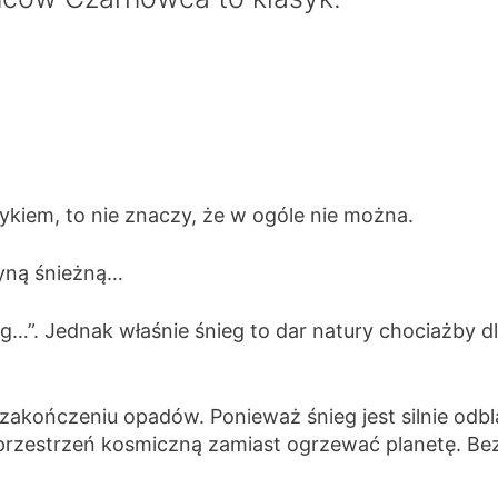
sykiem, to nie znaczy, że w ogóle nie można.
zyną śnieżną…
 g…”. Jednak właśnie śnieg to dar natury chociażby
 zakończeniu opadów. Ponieważ śnieg jest silnie odb
 przestrzeń kosmiczną zamiast ogrzewać planetę. Be