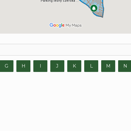
G
H
I
J
K
L
M
N