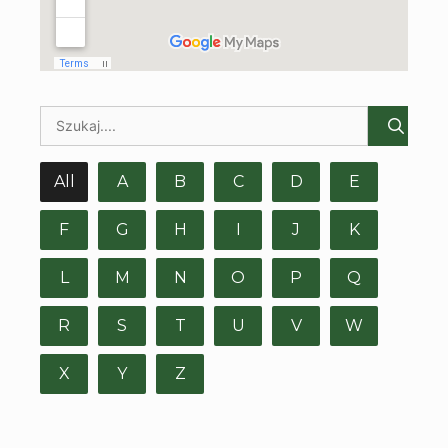
All
A
B
C
D
E
F
G
H
I
J
K
L
M
N
O
P
Q
R
S
T
U
V
W
X
Y
Z