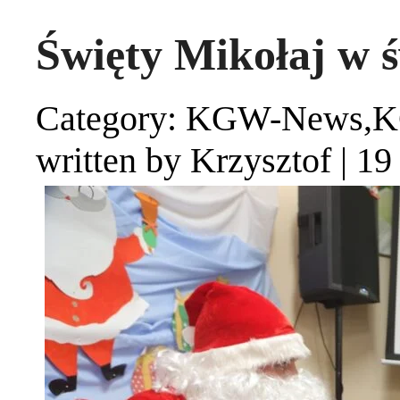
Święty Mikołaj w św
Category: KGW-News,
written by Krzysztof
|
19