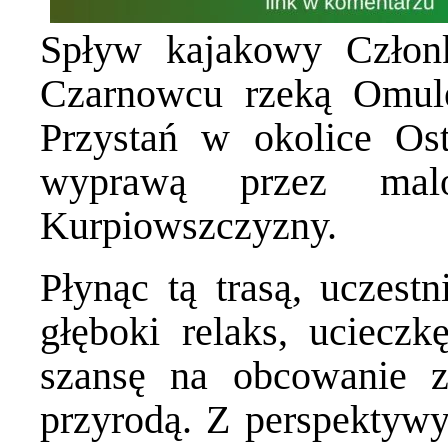
Spływ kajakowy Czł
Czarnowcu rzeką Omule
Przystań w okolice Ost
wyprawą przez malow
Kurpiowszczyzny.
Płynąc tą trasą, uczest
głęboki relaks, ucieczk
szansę na obcowanie z
przyrodą. Z perspektywy