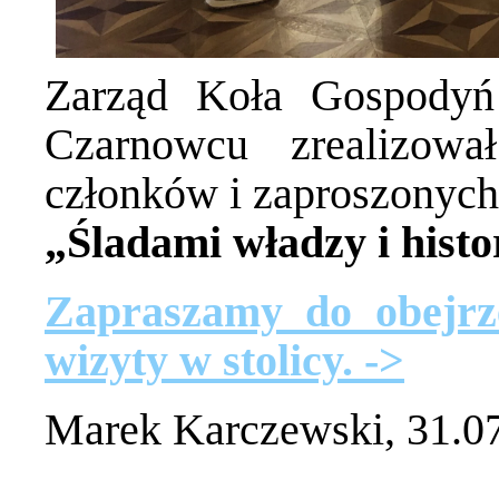
Zarząd Koła Gospody
Czarnowcu zrealizow
członków i zaproszonych
„Śladami władzy i hist
Zapraszamy do obejrze
wizyty w stolicy. ->
Marek Karczewski, 31.07