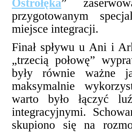
Ostrołęka
” zaserwow
przygotowanym specjal
miejsce integracji.
Finał spływu u Ani i Ar
„trzecią połowę” wypraw
były równie ważne j
maksymalnie wykorzyst
warto było łączyć l
integracyjnymi. Schow
skupiono się na rozm