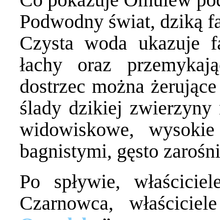
Podwodny świat, dziką fa
Czysta woda ukazuje fal
łachy oraz przemyka
dostrzec można żerujące 
ślady dzikiej zwierzyny 
widowiskowe, wysokie 
bagnistymi, gęsto zarośn
Po spływie, właścicie
Czarnowca, właściciel