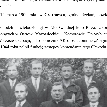
ękach.
ę 14 marca 1909 roku w
Czarnowcu
, gmina Rzekuń, powiat
 rodzinie wielodzietnej w Niedźwiadnej koło Pisza. Uko
chorążych w Ostrowi Mazowieckiej – Komorowie. Do wybuchu
W czasie okupacji, jako porucznik AK o pseudonimie „Zbig
1944 roku pełnił funkcję zastępcy komendanta tego Obwodu