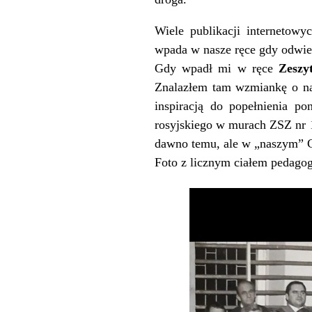
Wiele publikacji internetowy
wpada w nasze ręce gdy odwied
Gdy wpadł mi w ręce
Zeszy
Znalazłem tam wzmiankę o nas
inspiracją do popełnienia p
rosyjskiego w murach ZSZ nr 1 
dawno temu, ale w „naszym” 
Foto z licznym ciałem pedago