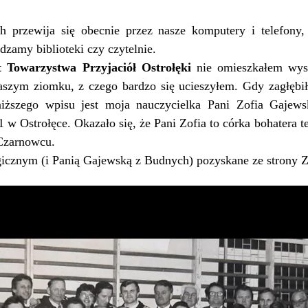
ch przewija się obecnie przez nasze komputery i telefony,
zamy biblioteki czy czytelnie.
t Towarzystwa Przyjaciół Ostrołęki
nie omieszkałem wys
zym ziomku, z czego bardzo się ucieszyłem. Gdy zagłębiłe
oniższego wpisu jest moja nauczycielka Pani Zofia Gajews
w Ostrołęce. Okazało się, że Pani Zofia to córka bohatera t
Czarnowcu.
gicznym (i Panią Gajewską z Budnych) pozyskane ze strony 