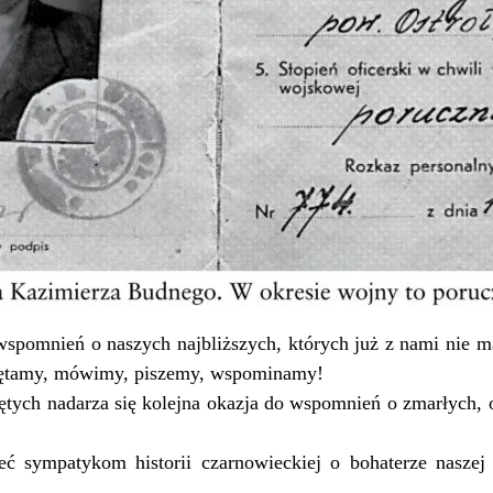
pomnień o naszych najbliższych, których już z nami nie ma
miętamy, mówimy, piszemy, wspominamy!
ych nadarza się kolejna okazja do wspomnień o zmarłych, o
ć sympatykom historii czarnowieckiej o bohaterze naszej 