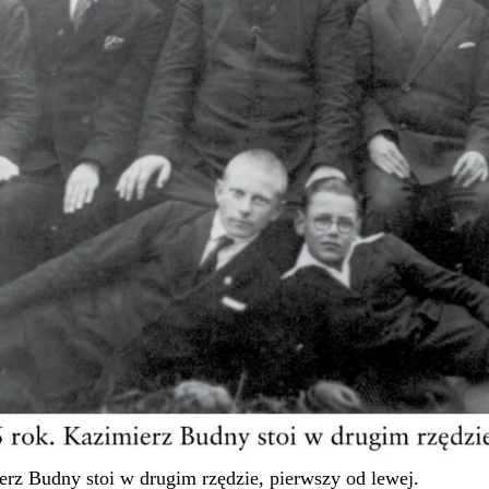
erz Budny stoi w drugim rzędzie, pierwszy od lewej.