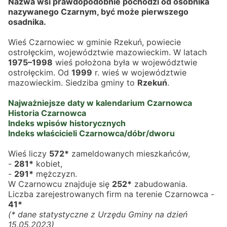
Nazwa wsi prawdopodobnie pochodzi od osobnika 
nazywanego Czarnym, być może pierwszego 
osadnika.
Wieś Czarnowiec w gminie Rzekuń, powiecie 
ostrołęckim, województwie mazowieckim. W latach 
1975–1998
 wieś położona była w województwie 
ostrołęckim. Od 
1999
 r. wieś w województwie 
mazowieckim. Siedziba gminy to 
Rzekuń
.
Najważniejsze daty w kalendarium Czarnowca
Historia Czarnowca
Indeks wpisów historycznych
Indeks właścicieli Czarnowca/dóbr/dworu
Wieś liczy 
572*
 zameldowanych mieszkańców,
- 
281*
 kobiet,
- 
291*
 mężczyzn.
W Czarnowcu znajduje się 
252*
 zabudowania.
Liczba zarejestrowanych firm na terenie Czarnowca - 
41*
(* dane statystyczne z Urzędu Gminy na dzień 
15.05.2023)