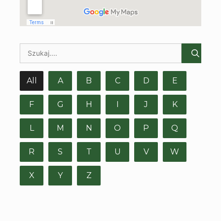
All
A
B
C
D
E
F
G
H
I
J
K
L
M
N
O
P
Q
R
S
T
U
V
W
X
Y
Z