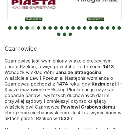
Czarnowiec
Czarnowiec jest wymieniony w akcie erekcyjnym 
parafii Rzekuń, a więc powstał przed rokiem 
1413
.
Wchodził w skład dóbr 
Jana ze Strzegocina
, 
właściciela Ław i Rzekunia. Następna wzmianka o 
Czarnowcu pochodzi z 
1474
 roku, gdy 
Kazimierz III
 – 
Książe mazowiecki – Biskup Płocki chcąc uzyzkać 
poparcie panów i wyższych duchownych dał im 
przywilej sądowy i zmniejszył czynsz książęcy 
właścicielowi Czarnowca 
Pawłowi Grabowskiemu
 - 
chorążemu ciechanowskiemu. Jest też wymieniony w 
aktach parafii Rzekuń w 
1522
 r.