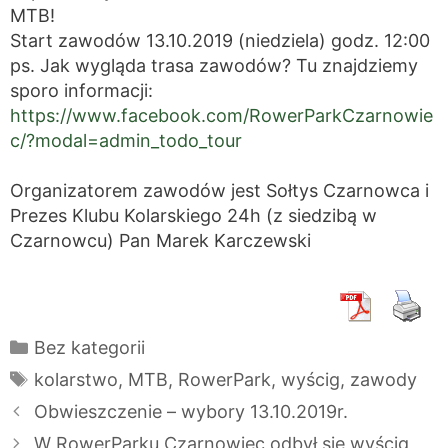
MTB!
Start zawodów 13.10.2019 (niedziela) godz. 12:00
ps. Jak wygląda trasa zawodów? Tu znajdziemy
sporo informacji:
https://www.facebook.com/RowerParkCzarnowie
c/?modal=admin_todo_tour
Organizatorem zawodów jest Sołtys Czarnowca i
Prezes Klubu Kolarskiego 24h (z siedzibą w
Czarnowcu) Pan Marek Karczewski
Kategorie
Bez kategorii
Tagi
kolarstwo
,
MTB
,
RowerPark
,
wyścig
,
zawody
Obwieszczenie – wybory 13.10.2019r.
W RowerParku Czarnowiec odbył się wyścig