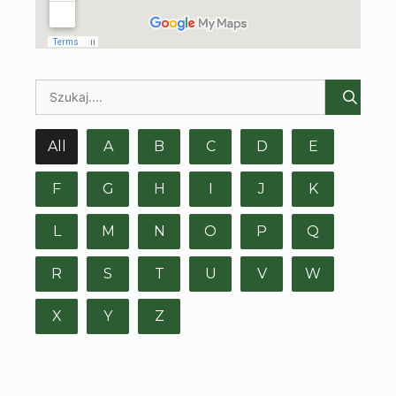
All
A
B
C
D
E
F
G
H
I
J
K
L
M
N
O
P
Q
R
S
T
U
V
W
X
Y
Z