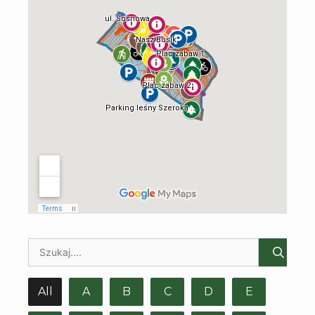
All
A
B
C
D
E