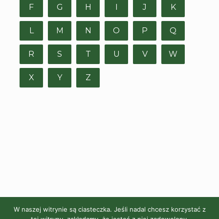
F
G
H
I
J
K
L
M
N
O
P
Q
R
S
T
U
V
W
X
Y
Z
W naszej witrynie są ciasteczka. Jeśli nadal chcesz korzystać z