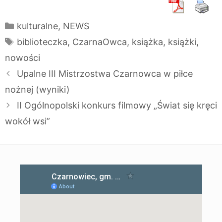
Kategorie
kulturalne
,
NEWS
Tagi
biblioteczka
,
CzarnaOwca
,
książka
,
książki
,
nowości
Upalne III Mistrzostwa Czarnowca w piłce
nożnej (wyniki)
II Ogólnopolski konkurs filmowy „Świat się kręci
wokół wsi”