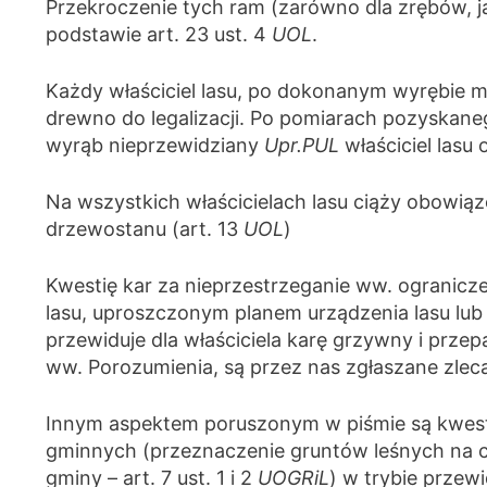
Przekroczenie tych ram (zarówno dla zrębów, j
podstawie art. 23 ust. 4
UOL
.
Każdy właściciel lasu, po dokonanym wyrębie 
drewno do legalizacji. Po pomiarach pozyskan
wyrąb nieprzewidziany
Upr.PUL
właściciel lasu
Na wszystkich właścicielach lasu ciąży obowią
drzewostanu (art. 13
UOL
)
Kwestię kar za nieprzestrzeganie ww. ogranicz
lasu, uproszczonym planem urządzenia lasu lub
przewiduje dla właściciela karę grzywny i prze
ww. Porozumienia, są przez nas zgłaszane zlecaj
Innym aspektem poruszonym w piśmie są kwest
gminnych (przeznaczenie gruntów leśnych na c
gminy – art. 7 ust. 1 i 2
UOGRiL
) w trybie przew