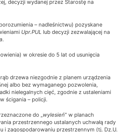
j, decyzji wydanej przez Starostę na
 porozumienia – nadleśnictwu) pozyskane
wieniami
Upr.PUL
lub decyzji zezwalającej na
a
.
wienia) w okresie do 5 lat od usunięcia
wyrąb drzewa niezgodnie z planem urządzenia
leśnej albo bez wymaganego pozwolenia,
ki nielegalnych cięć, zgodnie z ustaleniami
ścigania – policji.
przeznaczone do „
wylesień
” w planach
wania przestrzennego ustalanych uchwałą rady
iu i zagospodarowaniu przestrzennym (tj. Dz.U.