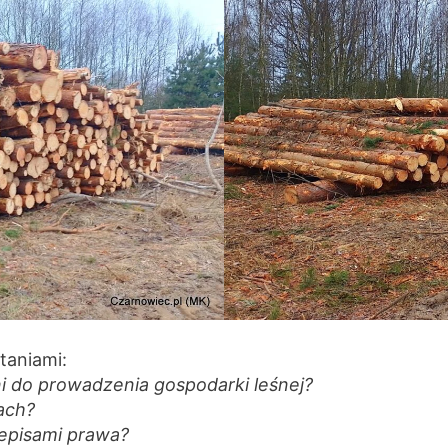
taniami:
i do prowadzenia gospodarki leśnej?
ach?
episami prawa?