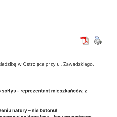
edzibą w Ostrołęce przy ul. Zawadzkiego.
sołtys – reprezentant mieszkańców, z
eniu natury – nie betonu!
czarnowieckiego lasu – lasu prywatnego.