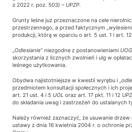
z 2022 r. poz. 503) –
UPZP
.
Grunty leśne już przeznaczone na cele nierolnicz
przestrzennego, a przed faktycznym „
wylesien
produkcji, którą w oparciu o art. 5 ust. 1 i art. 12
„
Odlesianie
” niezgodne z postanowieniami
UOG
skorzystania z licznych zwolnień i ulg w opłatac
leśnego użytkowania.
Obydwa najistotniejsze w kwestii wyrębu i „
odle
przedmiotem konsultacji społecznych i ich proj
art. 21 ust. 4 i 5
UOL
oraz art. 17 pkt. 11 i 12
UP
do składania uwag i zastrzeżeń do ustalanych
Należy również zaznaczyć, że usuwanie drzew i k
ustawy z dnia 16 kwietnia 2004 r. o ochronie p