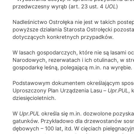
przedwczesny wyrąb (art. 23 ust. 4
UOL
)
Nadleśnictwo Ostrołęka nie jest w takich pos
powyższe działania Starosta Ostrołęcki pozost
dotyczących konkretnych przypadków.
W lasach gospodarczych, które nie są lasami o
Narodowych, rezerwatach i ich otulinach, w st
gospodarkę leśną, polegającą m.in. na wyrębie.
Podstawowym dokumentem określającym sposób 
Uproszczony Plan Urządzenia Lasu –
Upr.PUL
, 
dziesięcioletnich.
W
Upr.PUL
określa się m.in. dozwolone pozyska
gatunków. Przykładowo dla drzewostanów sosno
dębowych – 100 lat, itd. W cięciach pielęgnacy