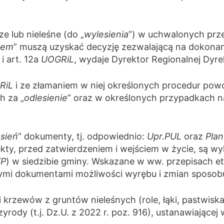
e lub nieleśne (do „
wylesienia
”) w uchwalonych prz
iem
” muszą uzyskać decyzję zezwalającą na dokonan
 i art. 12a
UOGRiL
, wydaje Dyrektor Regionalnej Dyr
RiL
i ze złamaniem w niej określonych procedur po
h za „
odlesienie
” oraz w określonych przypadkach n
sień
” dokumenty, tj. odpowiednio:
Upr.PUL
oraz
Pla
ekty, przed zatwierdzeniem i wejściem w życie, są w
ZP
) w siedzibie gminy. Wskazane w ww. przepisach 
 tymi dokumentami możliwości wyrębu i zmian sposob
rzewów z gruntów nieleśnych (role, łąki, pastwiska, 
rzyrody (t.j. Dz.U. z 2022 r. poz. 916), ustanawiają