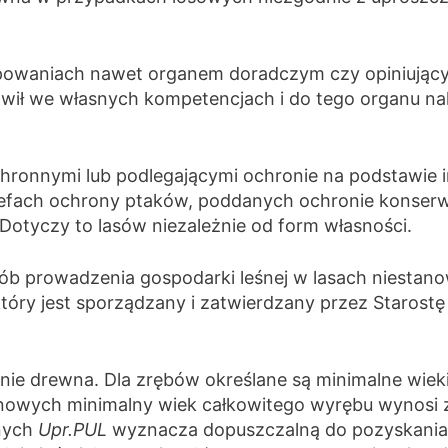
tepowaniach nawet organem doradczym czy opiniując
awił we własnych kompetencjach i do tego organu na
chronnymi lub podlegającymi ochronie na podstawie 
refach ochrony ptaków, poddanych ochronie konserwat
 Dotyczy to lasów niezależnie od form własności.
prowadzenia gospodarki leśnej w lasach niestanow
który jest sporządzany i zatwierdzany przez Starostę (
nie drewna. Dla zrębów określane są minimalne wie
wych minimalny wiek całkowitego wyrębu wynosi zaz
jnych
Upr.PUL
wyznacza dopuszczalną do pozyskania m