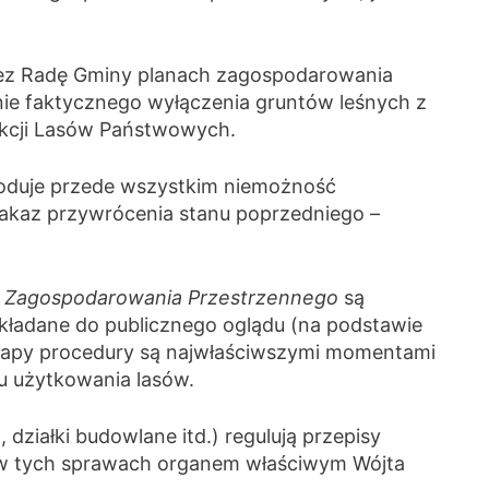
ez Radę Gminy planach zagospodarowania
ie faktycznego wyłączenia gruntów leśnych z
ekcji Lasów Państwowych.
woduje przede wszystkim niemożność
akaz przywrócenia stanu poprzedniego –
n Zagospodarowania Przestrzennego
są
ykładane do publicznego oglądu (na podstawie
etapy procedury są najwłaściwszymi momentami
u użytkowania lasów.
działki budowlane itd.) regulują przepisy
cej w tych sprawach organem właściwym Wójta