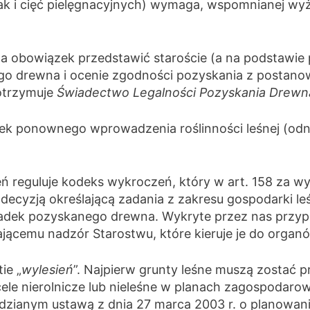
ak i cięć pielęgnacyjnych) wymaga, wspomnianej wyże
ma obowiązek przedstawić staroście (a na podstawie
ego drewna i ocenie zgodności pozyskania z postano
 otrzymuje
Świadectwo Legalności Pozyskania Drewn
zek ponownego wprowadzenia roślinności leśnej (odno
eń reguluje kodeks wykroczeń, który w art. 158 za 
 decyzją określającą zadania z zakresu gospodarki 
padek pozyskanego drewna. Wykryte przez nas przypad
ącemu nadzór Starostwu, które kieruje je do organów 
ie „
wylesień
”. Najpierw grunty leśne muszą zostać 
ele nierolnicze lub nieleśne w planach zagospodaro
idzianym ustawą z dnia 27 marca 2003 r. o planowan