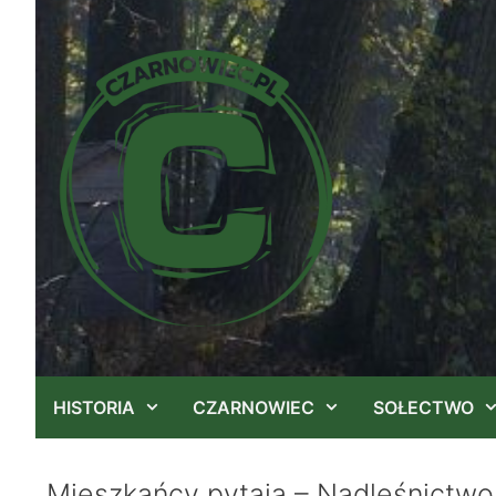
Przejdź
do
treści
HISTORIA
CZARNOWIEC
SOŁECTWO
Mieszkańcy pytają – Nadleśnictw