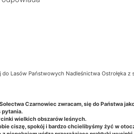
j do Lasów Państwowych Nadleśnictwa Ostrołęka z si
Sołectwa Czarnowiec zwracam, się do Państwa jako 
 pytania.
cinki wielkich obszarów leśnych.
e ciszę, spokój i bardzo chcielibyśmy żyć w otocz
z niepokojem widzą przerażające praktyki wycinki 