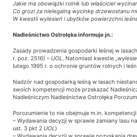
Jakie ma obowiązki rolnik lub właściciel wycina
Co grozi za nielegalną wycinkę drzewostanu mł
W kwestii wylesień i ubytków powierzchni leśn
Nadleśnictwo Ostrołęka informuje jn.:
Zasady prowadzenia gospodarki leśnej w lasach, 
r. poz. 2516) –
UOL
. Natomiast kwestie „
wylesi
lutego 1995 r. o ochronie gruntów rolnych i leśn
Nadzór nad gospodarką leśną w lasach niestano
swoich kompetencji może przekazać Nadleśnicze
Nadleśniczym Nadleśnictwa Ostrołęka Porozumie
Porozumienie to nie obejmuje m.in. kompetencj
– Wydawania decyzji w sprawie zamiany lasu na 
ust. 3 pkt 2
UOL
)
– Wydawania decyzji w sprawie pozyskania dre