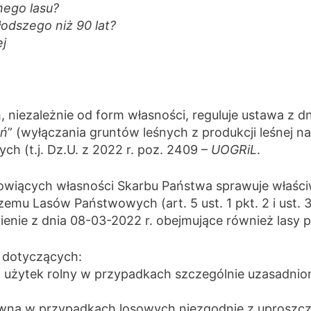
nego lasu?
odszego niż 90 lat?
ej
niezależnie od form własności, reguluje ustawa z dnia
eń
” (wyłączania gruntów leśnych z produkcji leśnej na 
ych (t.j. Dz.U. z 2022 r. poz. 2409 –
UOGRiL
.
wiących własności Skarbu Państwa sprawuje właściwy 
mu Lasów Państwowych (art. 5 ust. 1 pkt. 2 i ust. 
nie z dnia 08-03-2022 r. obejmujące również lasy p
i dotyczących:
użytek rolny w przypadkach szczególnie uzasadnionych
wna w przypadkach losowych niezgodnie z uproszczo