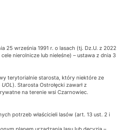
 25 września 1991 r. o lasach (tj. Dz.U. z 2022
cele nierolnicze lub nieleśne) – ustawa z dnia 3
terytorialnie starosta, który niektóre ze
3
UOL
). Starosta Ostrołęcki zawarł z
rywatne na terenie wsi Czarnowiec.
 potrzeb właścicieli lasów (art. 13 ust. 2 i
nym planem urządzania lasu lub decyzją –