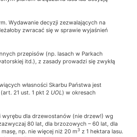
ym. Wydawanie decyzji zezwalających na
leżałoby zwracać się w sprawie wyjaśnień
innych przepisów (np. lasach w Parkach
orskiej itd.), z zasady prowadzi się zwykłą
iących własności Skarbu Państwa jest
art. 21 ust. 1 pkt 2
UOL
) w okresach
ki wyrębu dla drzewostanów (nie drzew!) wg
wyczaj 80 lat, dla brzozowych – 60 lat, dla
3
asę, np. nie więcej niż 20 m
z 1 hektara lasu.