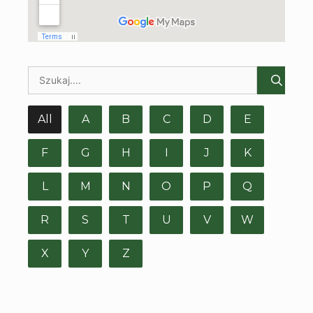
All
A
B
C
D
E
F
G
H
I
J
K
L
M
N
O
P
Q
R
S
T
U
V
W
X
Y
Z