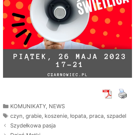
Kategorie
KOMUNIKATY
,
NEWS
Tagi
czyn
,
grabie
,
koszenie
,
łopata
,
praca
,
szpadel
Szydełkowa pasja