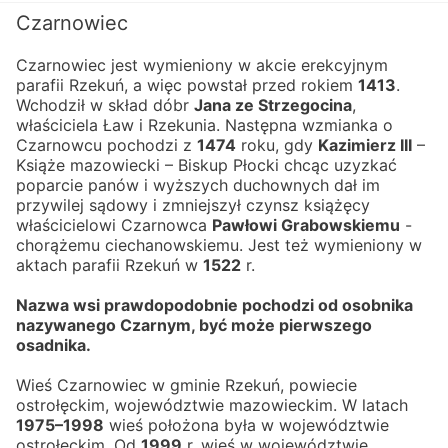
Czarnowiec
Czarnowiec jest wymieniony w akcie erekcyjnym 
parafii Rzekuń, a więc powstał przed rokiem 
1413
.
Wchodził w skład dóbr 
Jana ze Strzegocina
, 
właściciela Ław i Rzekunia. Następna wzmianka o 
Czarnowcu pochodzi z 
1474
 roku, gdy 
Kazimierz III
 – 
Książe mazowiecki – Biskup Płocki chcąc uzyzkać 
poparcie panów i wyższych duchownych dał im 
przywilej sądowy i zmniejszył czynsz książęcy 
właścicielowi Czarnowca 
Pawłowi Grabowskiemu
 - 
chorążemu ciechanowskiemu. Jest też wymieniony w 
aktach parafii Rzekuń w 
1522
 r.
Nazwa wsi prawdopodobnie pochodzi od osobnika 
nazywanego Czarnym, być może pierwszego 
osadnika.
Wieś Czarnowiec w gminie Rzekuń, powiecie 
ostrołęckim, województwie mazowieckim. W latach 
1975–1998
 wieś położona była w województwie 
ostrołęckim. Od 
1999
 r. wieś w województwie 