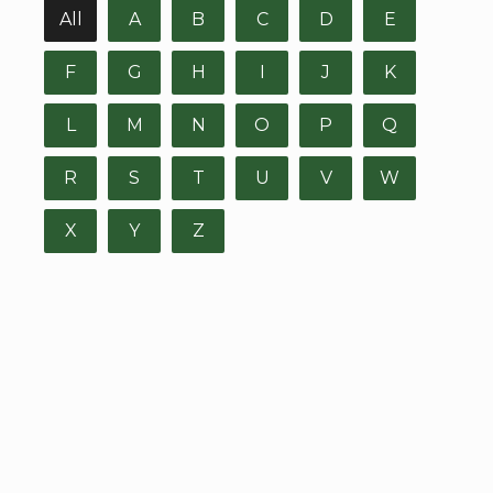
All
A
B
C
D
E
F
G
H
I
J
K
L
M
N
O
P
Q
R
S
T
U
V
W
X
Y
Z