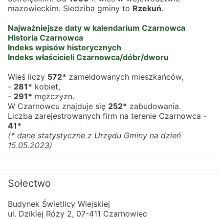
mazowieckim. Siedziba gminy to 
Rzekuń
.
Najważniejsze daty w kalendarium Czarnowca
Historia Czarnowca
Indeks wpisów historycznych
Indeks właścicieli Czarnowca/dóbr/dworu
Wieś liczy 
572*
 zameldowanych mieszkańców,
- 
281*
 kobiet,
- 
291*
 mężczyzn.
W Czarnowcu znajduje się 
252*
 zabudowania.
Liczba zarejestrowanych firm na terenie Czarnowca - 
41*
(* dane statystyczne z Urzędu Gminy na dzień 
15.05.2023)
Sołectwo
Budynek Świetlicy Wiejskiej
ul. Dzikiej Róży 2, 07-411 Czarnowiec