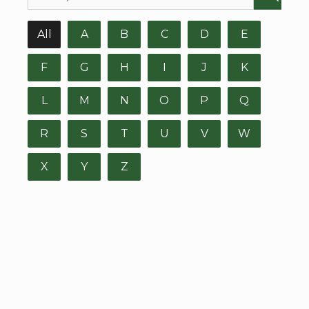
All
A
B
C
D
E
F
G
H
I
J
K
L
M
N
O
P
Q
R
S
T
U
V
W
X
Y
Z