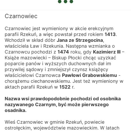
Czarnowiec
Czarnowiec jest wymieniony w akcie erekcyjnym 
parafii Rzekuń, a więc powstał przed rokiem 
1413
.
Wchodził w skład dóbr 
Jana ze Strzegocina
, 
właściciela Ław i Rzekunia. Następna wzmianka o 
Czarnowcu pochodzi z 
1474
 roku, gdy 
Kazimierz III
 – 
Książe mazowiecki – Biskup Płocki chcąc uzyzkać 
poparcie panów i wyższych duchownych dał im 
przywilej sądowy i zmniejszył czynsz książęcy 
właścicielowi Czarnowca 
Pawłowi Grabowskiemu
 - 
chorążemu ciechanowskiemu. Jest też wymieniony w 
aktach parafii Rzekuń w 
1522
 r.
Nazwa wsi prawdopodobnie pochodzi od osobnika 
nazywanego Czarnym, być może pierwszego 
osadnika.
Wieś Czarnowiec w gminie Rzekuń, powiecie 
ostrołęckim, województwie mazowieckim. W latach 