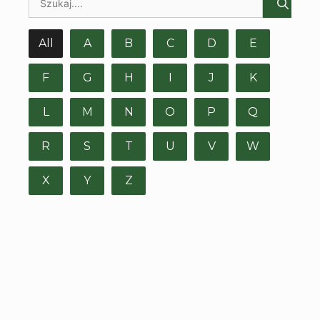
All
A
B
C
D
E
F
G
H
I
J
K
L
M
N
O
P
Q
R
S
T
U
V
W
X
Y
Z