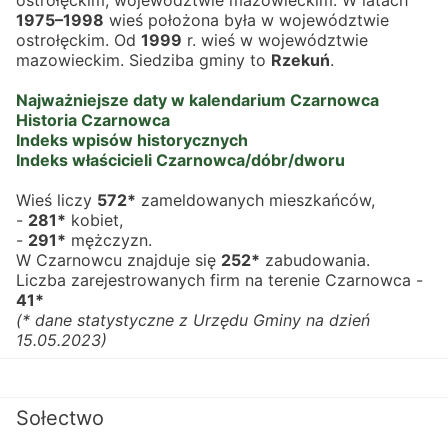
ostrołęckim, województwie mazowieckim. W latach 
1975–1998
 wieś położona była w województwie 
ostrołęckim. Od 
1999
 r. wieś w województwie 
mazowieckim. Siedziba gminy to 
Rzekuń
.
Najważniejsze daty w kalendarium Czarnowca
Historia Czarnowca
Indeks wpisów historycznych
Indeks właścicieli Czarnowca/dóbr/dworu
Wieś liczy 
572*
 zameldowanych mieszkańców,
- 
281*
 kobiet,
- 
291*
 mężczyzn.
W Czarnowcu znajduje się 
252*
 zabudowania.
Liczba zarejestrowanych firm na terenie Czarnowca - 
41*
(* dane statystyczne z Urzędu Gminy na dzień 
15.05.2023)
Sołectwo