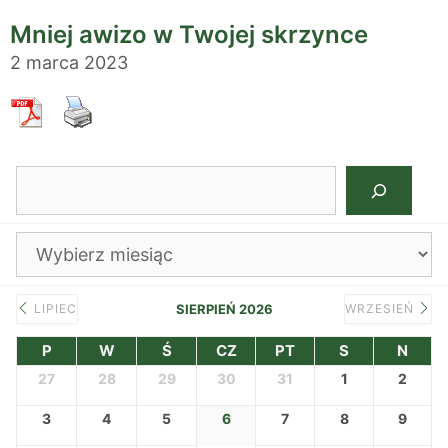
Mniej awizo w Twojej skrzynce
2 marca 2023
Szukaj
Archiwa
LIPIEC
SIERPIEŃ 2026
WRZESIEŃ
P
W
Ś
CZ
PT
S
N
27
28
29
30
31
1
2
3
4
5
6
7
8
9