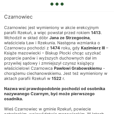
Czarnowiec
Czarnowiec jest wymieniony w akcie erekcyjnym 
parafii Rzekuń, a więc powstał przed rokiem 
1413
.
Wchodził w skład dóbr 
Jana ze Strzegocina
, 
właściciela Ław i Rzekunia. Następna wzmianka o 
Czarnowcu pochodzi z 
1474
 roku, gdy 
Kazimierz III
 – 
Książe mazowiecki – Biskup Płocki chcąc uzyzkać 
poparcie panów i wyższych duchownych dał im 
przywilej sądowy i zmniejszył czynsz książęcy 
właścicielowi Czarnowca 
Pawłowi Grabowskiemu
 - 
chorążemu ciechanowskiemu. Jest też wymieniony w 
aktach parafii Rzekuń w 
1522
 r.
Nazwa wsi prawdopodobnie pochodzi od osobnika 
nazywanego Czarnym, być może pierwszego 
osadnika.
Wieś Czarnowiec w gminie Rzekuń, powiecie 