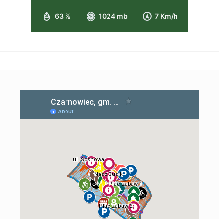
63 %
1024 mb
7 Km/h