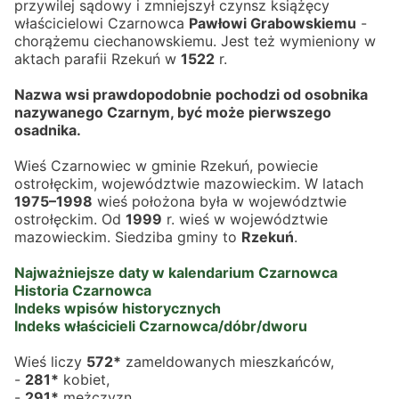
przywilej sądowy i zmniejszył czynsz książęcy 
właścicielowi Czarnowca 
Pawłowi Grabowskiemu
 - 
chorążemu ciechanowskiemu. Jest też wymieniony w 
aktach parafii Rzekuń w 
1522
 r.
Nazwa wsi prawdopodobnie pochodzi od osobnika 
nazywanego Czarnym, być może pierwszego 
osadnika.
Wieś Czarnowiec w gminie Rzekuń, powiecie 
ostrołęckim, województwie mazowieckim. W latach 
1975–1998
 wieś położona była w województwie 
ostrołęckim. Od 
1999
 r. wieś w województwie 
mazowieckim. Siedziba gminy to 
Rzekuń
.
Najważniejsze daty w kalendarium Czarnowca
Historia Czarnowca
Indeks wpisów historycznych
Indeks właścicieli Czarnowca/dóbr/dworu
Wieś liczy 
572*
 zameldowanych mieszkańców,
- 
281*
 kobiet,
- 
291*
 mężczyzn.