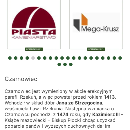
Czarnowiec
Czarnowiec jest wymieniony w akcie erekcyjnym 
parafii Rzekuń, a więc powstał przed rokiem 
1413
.
Wchodził w skład dóbr 
Jana ze Strzegocina
, 
właściciela Ław i Rzekunia. Następna wzmianka o 
Czarnowcu pochodzi z 
1474
 roku, gdy 
Kazimierz III
 – 
Książe mazowiecki – Biskup Płocki chcąc uzyzkać 
poparcie panów i wyższych duchownych dał im 