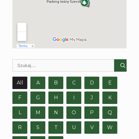
All
A
B
C
D
E
F
G
H
I
J
K
L
M
N
O
P
Q
R
S
T
U
V
W