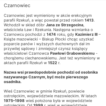
Czarnowiec
Czarnowiec jest wymieniony w akcie erekcyjnym 
parafii Rzekuń, a więc powstał przed rokiem 
1413
.
Wchodził w skład dóbr 
Jana ze Strzegocina
, 
właściciela Ław i Rzekunia. Następna wzmianka o 
Czarnowcu pochodzi z 
1474
 roku, gdy 
Kazimierz III
 – 
Książe mazowiecki – Biskup Płocki chcąc uzyzkać 
poparcie panów i wyższych duchownych dał im 
przywilej sądowy i zmniejszył czynsz książęcy 
właścicielowi Czarnowca 
Pawłowi Grabowskiemu
 - 
chorążemu ciechanowskiemu. Jest też wymieniony w 
aktach parafii Rzekuń w 
1522
 r.
Nazwa wsi prawdopodobnie pochodzi od osobnika 
nazywanego Czarnym, być może pierwszego 
osadnika.
Wieś Czarnowiec w gminie Rzekuń, powiecie 
ostrołęckim, województwie mazowieckim. W latach 
1975–1998
 wieś położona była w województwie 
ostrołęckim. Od 
1999
 r. wieś w województwie 