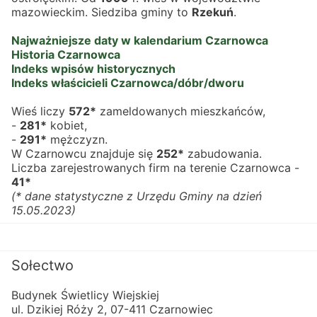
mazowieckim. Siedziba gminy to 
Rzekuń
.
Najważniejsze daty w kalendarium Czarnowca
Historia Czarnowca
Indeks wpisów historycznych
Indeks właścicieli Czarnowca/dóbr/dworu
Wieś liczy 
572*
 zameldowanych mieszkańców,
- 
281*
 kobiet,
- 
291*
 mężczyzn.
W Czarnowcu znajduje się 
252*
 zabudowania.
Liczba zarejestrowanych firm na terenie Czarnowca - 
41*
(* dane statystyczne z Urzędu Gminy na dzień 
15.05.2023)
Sołectwo
Budynek Świetlicy Wiejskiej
ul. Dzikiej Róży 2, 07-411 Czarnowiec