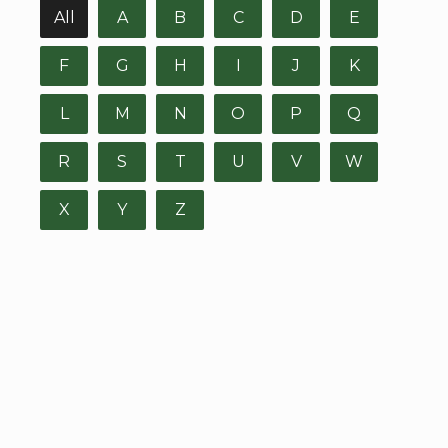
All
A
B
C
D
E
F
G
H
I
J
K
L
M
N
O
P
Q
R
S
T
U
V
W
X
Y
Z