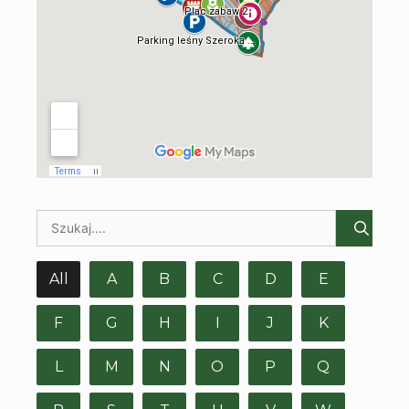
All
A
B
C
D
E
F
G
H
I
J
K
L
M
N
O
P
Q