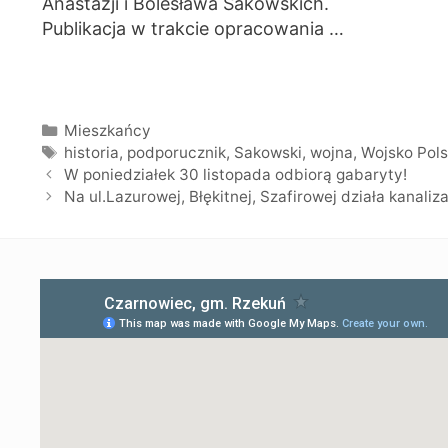
Anastazji i Bolesława Sakowskich.
Publikacja w trakcie opracowania …
Kategorie
Mieszkańcy
Tagi
historia
,
podporucznik
,
Sakowski
,
wojna
,
Wojsko Pols
W poniedziałek 30 listopada odbiorą gabaryty!
Na ul.Lazurowej, Błękitnej, Szafirowej działa kanaliza