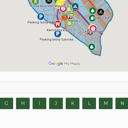
G
H
I
J
K
L
M
N