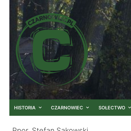
Przejdź
do
treści
HISTORIA
CZARNOWIEC
SOŁECTWO
Ppor. Stefan Sakowski