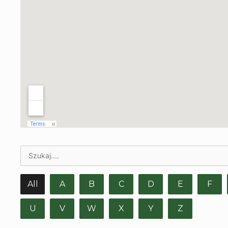
All
A
B
C
D
E
F
U
V
W
X
Y
Z