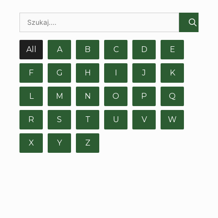
All
A
B
C
D
E
F
G
H
I
J
K
L
M
N
O
P
Q
R
S
T
U
V
W
X
Y
Z