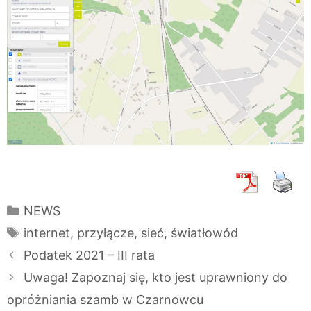
Kategorie
NEWS
Tagi
internet
,
przyłącze
,
sieć
,
światłowód
Podatek 2021 – III rata
Uwaga! Zapoznaj się, kto jest uprawniony do
opróżniania szamb w Czarnowcu