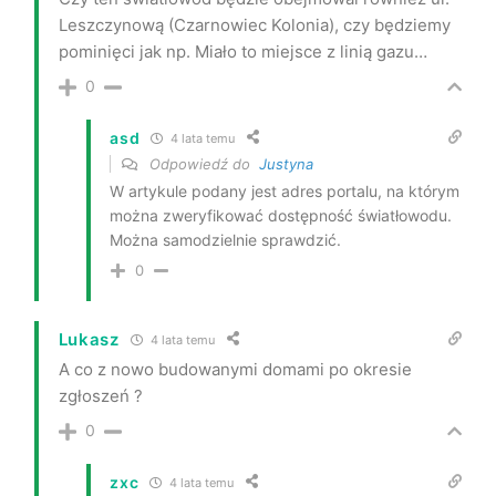
Leszczynową (Czarnowiec Kolonia), czy będziemy
pominięci jak np. Miało to miejsce z linią gazu…
0
asd
4 lata temu
Odpowiedź do
Justyna
W artykule podany jest adres portalu, na którym
można zweryfikować dostępność światłowodu.
Można samodzielnie sprawdzić.
0
Lukasz
4 lata temu
A co z nowo budowanymi domami po okresie
zgłoszeń ?
0
zxc
4 lata temu