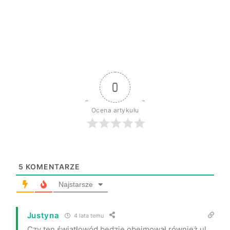
0
Ocena artykułu
5
KOMENTARZE
Najstarsze
Justyna
4 lata temu
Czy ten światłowód będzie obejmował również ul.