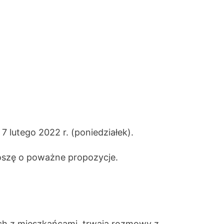
 lutego 2022 r. (poniedziałek).
roszę o poważne propozycje.
ach z mieszkańcami, trwają rozmowy z