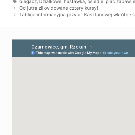
Tagi
biegacz
,
Działkowe
,
huśtawka
,
osiedle
,
plac zabaw
,
Od jutra zlikwidowane cztery kursy!
Tablica informacyjna przy ul. Kasztanowej wkrótce s