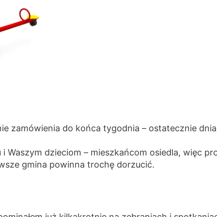
e zamówienia do końca tygodnia – ostatecznie dnia 7
u i Waszym dzieciom – mieszkańcom osiedla, więc p
zawsze gmina powinna trochę dorzucić.
ominałem już kilkakrotnie na zebraniach i spotkani