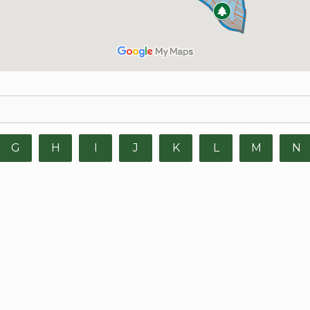
G
H
I
J
K
L
M
N