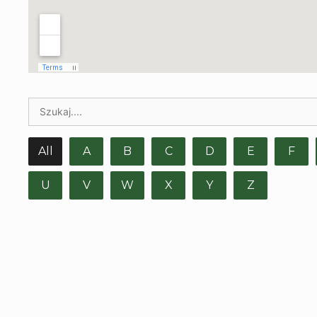
All
A
B
C
D
E
F
U
V
W
X
Y
Z