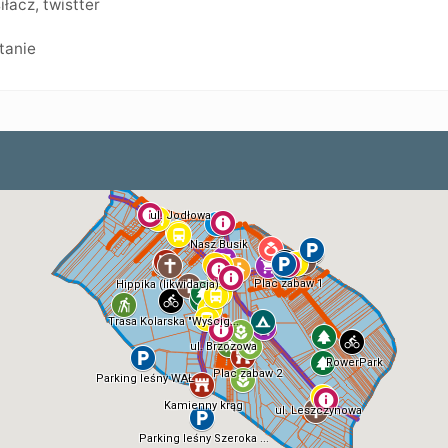
siłacz
,
twistter
tanie