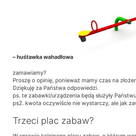
– huśtawka wahadłowa
zamawiamy?
Proszę o opinię, ponieważ mamy czas na złożeni
Dziękuję za Państwa odpowiedzi.
ps. te zabawki/urządzenia będą służyły Państw
ps2. kwota oczywiście nie wystarczy, ale jak 
Trzeci plac zabaw?
W sprawie kolejnego placu zabaw, o którym wsp