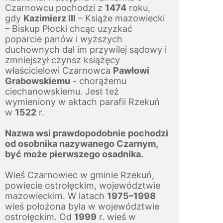
Czarnowcu pochodzi z 
1474
 roku, 
gdy 
Kazimierz III
 – Książe mazowiecki 
– Biskup Płocki chcąc uzyzkać 
poparcie panów i wyższych 
duchownych dał im przywilej sądowy i 
zmniejszył czynsz książęcy 
właścicielowi Czarnowca 
Pawłowi 
Grabowskiemu
 - chorążemu 
ciechanowskiemu. Jest też 
wymieniony w aktach parafii Rzekuń 
w 
1522
 r.
Nazwa wsi prawdopodobnie pochodzi 
od osobnika nazywanego Czarnym, 
być może pierwszego osadnika.
Wieś Czarnowiec w gminie Rzekuń, 
powiecie ostrołęckim, województwie 
mazowieckim. W latach 
1975–1998
wieś położona była w województwie 
ostrołęckim. Od 
1999
 r. wieś w 