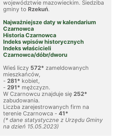
województwie mazowieckim. Siedziba 
gminy to 
Rzekuń
.
Najważniejsze daty w kalendarium 
Czarnowca
Historia Czarnowca
Indeks wpisów historycznych
Indeks właścicieli 
Czarnowca/dóbr/dworu
Wieś liczy 
572*
 zameldowanych 
mieszkańców,
- 
281*
 kobiet,
- 
291*
 mężczyzn.
W Czarnowcu znajduje się 
252*
zabudowania.
Liczba zarejestrowanych firm na 
terenie Czarnowca - 
41*
(* dane statystyczne z Urzędu Gminy 
na dzień 15.05.2023)