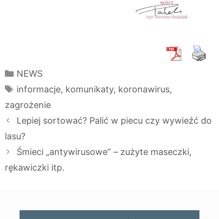
Kategorie
NEWS
Tagi
informacje
,
komunikaty
,
koronawirus
,
zagrożenie
Lepiej sortować? Palić w piecu czy wywieźć do
lasu?
Śmieci „antywirusowe” – zużyte maseczki,
rękawiczki itp.