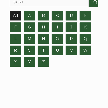
All
A
B
C
D
E
F
G
H
I
J
K
L
M
N
O
P
Q
R
S
T
U
V
W
X
Y
Z