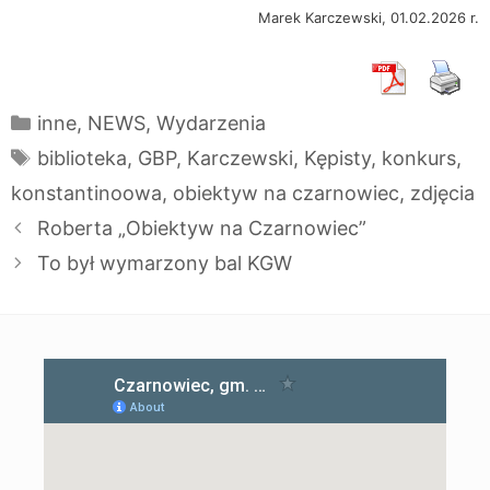
Marek Karczewski, 01.02.2026 r.
Kategorie
inne
,
NEWS
,
Wydarzenia
Tagi
biblioteka
,
GBP
,
Karczewski
,
Kępisty
,
konkurs
,
konstantinoowa
,
obiektyw na czarnowiec
,
zdjęcia
Roberta „Obiektyw na Czarnowiec”
To był wymarzony bal KGW