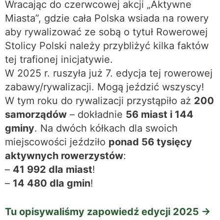
Wracając do czerwcowej akcji „Aktywne
Miasta”, gdzie cała Polska wsiada na rowery
aby rywalizować ze sobą o tytuł Rowerowej
Stolicy Polski należy przybliżyć kilka faktów
tej trafionej inicjatywie.
W 2025 r. ruszyła już 7. edycja tej rowerowej
zabawy/rywalizacji. Mogą jeździć wszyscy!
W tym roku do rywalizacji przystąpiło aż
200
samorządów
– dokładnie
56 miast i 144
gminy
. Na dwóch kółkach dla swoich
miejscowości jeździło
ponad 56 tysięcy
aktywnych rowerzystów
:
–
41 992 dla miast
!
–
14 480 dla gmin
!
Tu opisywaliśmy zapowiedź edycji 2025 ->