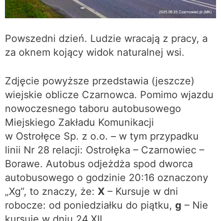
Powszedni dzień. Ludzie wracają z pracy, a
za oknem kojący widok naturalnej wsi.
Zdjęcie powyższe przedstawia (jeszcze)
wiejskie oblicze Czarnowca. Pomimo wjazdu
nowoczesnego taboru autobusowego
Miejskiego Zakładu Komunikacji
w Ostrołęce Sp. z o.o. – w tym przypadku
linii Nr 28 relacji: Ostrołęka – Czarnowiec –
Borawe. Autobus odjeżdża spod dworca
autobusowego o godzinie 20:16 oznaczony
„Xg”, to znaczy, że:
X
– Kursuje w dni
robocze: od poniedziałku do piątku,
g
– Nie
kursuje w dniu 24.XII.