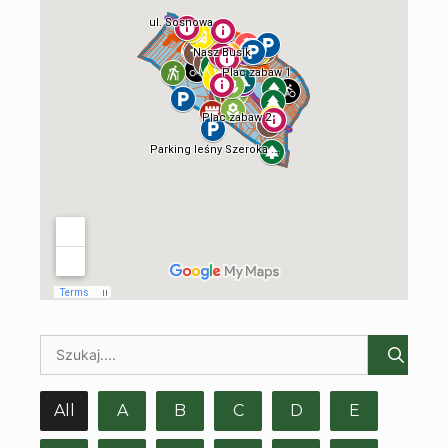
All
A
B
C
D
E