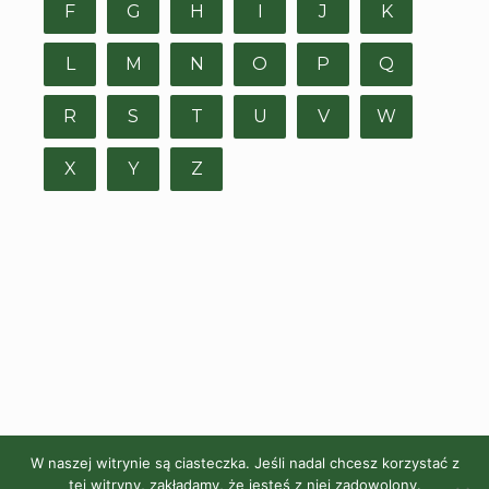
F
G
H
I
J
K
L
M
N
O
P
Q
R
S
T
U
V
W
X
Y
Z
W naszej witrynie są ciasteczka. Jeśli nadal chcesz korzystać z
tej witryny, zakładamy, że jesteś z niej zadowolony.