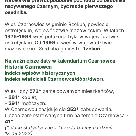
Nazwa wsi prawdopodobnie pochodzi od osobnika 
nazywanego Czarnym, być może pierwszego 
osadnika.
Wieś Czarnowiec w gminie Rzekuń, powiecie 
ostrołęckim, województwie mazowieckim. W latach 
1975–1998
 wieś położona była w województwie 
ostrołęckim. Od 
1999
 r. wieś w województwie 
mazowieckim. Siedziba gminy to 
Rzekuń
.
Najważniejsze daty w kalendarium Czarnowca
Historia Czarnowca
Indeks wpisów historycznych
Indeks właścicieli Czarnowca/dóbr/dworu
Wieś liczy 
572*
 zameldowanych mieszkańców,
- 
281*
 kobiet,
- 
291*
 mężczyzn.
W Czarnowcu znajduje się 
252*
 zabudowania.
Liczba zarejestrowanych firm na terenie Czarnowca - 
41*
(* dane statystyczne z Urzędu Gminy na dzień 
15.05.2023)