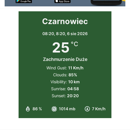
Czarnowiec
08:20,
8:20, 6 sie 2026
25
°C
Zachmurzenie Duże
Wind Gust:
11 Km/h
Clouds:
85%
Visibility:
10 km
Sunrise:
04:58
Sunset:
20:20
86 %
1014 mb
7 Km/h