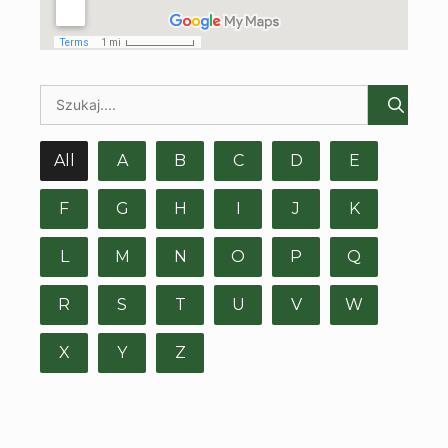
All
A
B
C
D
E
F
G
H
I
J
K
L
M
N
O
P
Q
R
S
T
U
V
W
X
Y
Z