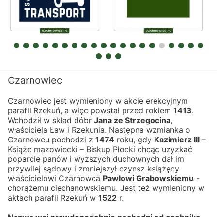
Czarnowiec
Czarnowiec jest wymieniony w akcie erekcyjnym 
parafii Rzekuń, a więc powstał przed rokiem 
1413
.
Wchodził w skład dóbr 
Jana ze Strzegocina
, 
właściciela Ław i Rzekunia. Następna wzmianka o 
Czarnowcu pochodzi z 
1474
 roku, gdy 
Kazimierz III
 – 
Książe mazowiecki – Biskup Płocki chcąc uzyzkać 
poparcie panów i wyższych duchownych dał im 
przywilej sądowy i zmniejszył czynsz książęcy 
właścicielowi Czarnowca 
Pawłowi Grabowskiemu
 - 
chorążemu ciechanowskiemu. Jest też wymieniony w 
aktach parafii Rzekuń w 
1522
 r.