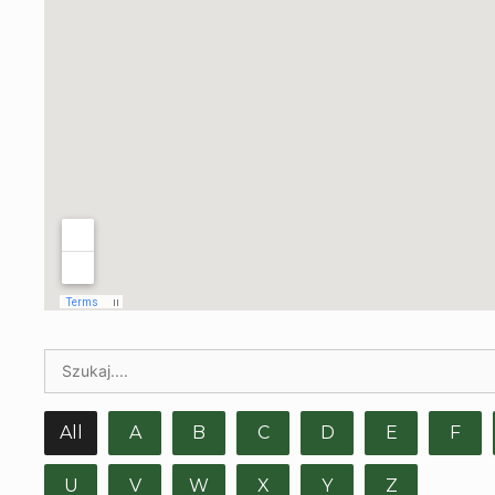
All
A
B
C
D
E
F
U
V
W
X
Y
Z