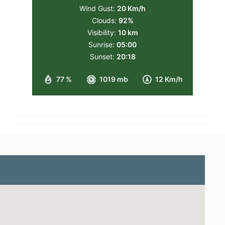
Wind Gust:
20 Km/h
Clouds:
92%
Visibility:
10 km
Sunrise:
05:00
Sunset:
20:18
77 %
1019 mb
12 Km/h