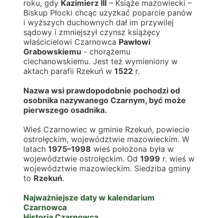
roku, gdy 
Kazimierz III
 – Książe mazowiecki – 
Biskup Płocki chcąc uzyzkać poparcie panów 
i wyższych duchownych dał im przywilej 
sądowy i zmniejszył czynsz książęcy 
właścicielowi Czarnowca 
Pawłowi 
Grabowskiemu
 - chorążemu 
ciechanowskiemu. Jest też wymieniony w 
aktach parafii Rzekuń w 
1522
 r.
Nazwa wsi prawdopodobnie pochodzi od 
osobnika nazywanego Czarnym, być może 
pierwszego osadnika.
Wieś Czarnowiec w gminie Rzekuń, powiecie 
ostrołęckim, województwie mazowieckim. W 
latach 
1975–1998
 wieś położona była w 
województwie ostrołęckim. Od 
1999
 r. wieś w 
województwie mazowieckim. Siedziba gminy 
to 
Rzekuń
.
Najważniejsze daty w kalendarium 
Czarnowca
Historia Czarnowca